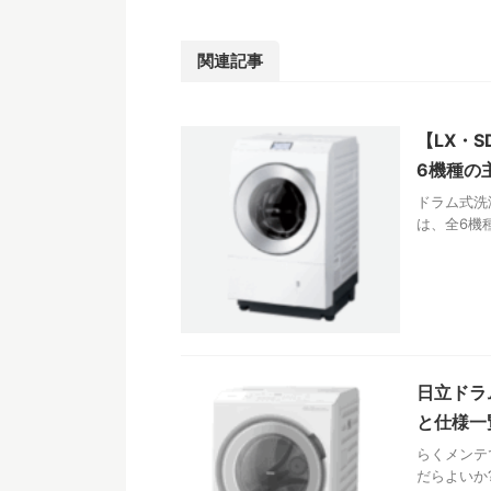
関連記事
【LX・
6機種の
ドラム式洗
は、全6機
日立ドラ
と仕様一
らくメンテ
だらよいか