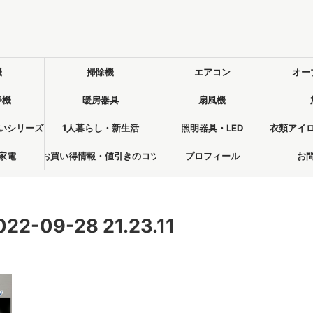
機
掃除機
エアコン
オー
浄機
暖房器具
扇風機
いシリーズ
1人暮らし・新生活
照明器具・LED
衣類アイ
家電
お買い得情報・値引きのコツ
プロフィール
お
09-28 21.23.11