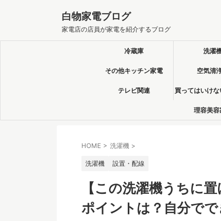
白物家電ブログ
家電店の店員が家電を紹介するブログ
冷蔵庫
洗濯
その他キッチン家電
空気清
テレビ関連
買ってはいけな
理容美容
HOME
>
洗濯機
>
洗濯機
設置・配線
【この洗濯機うちに置
ポイントは？自分でで