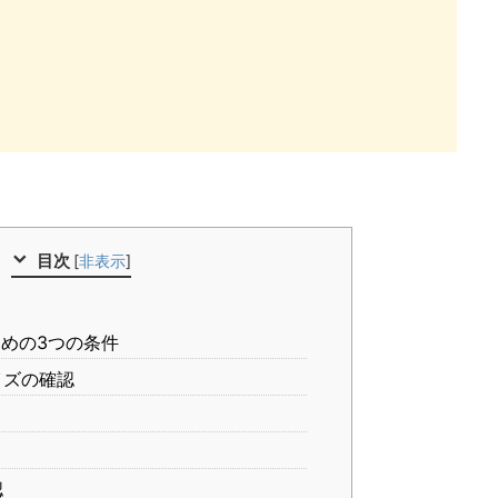
目次
[
非表示
]
めの3つの条件
イズの確認
認