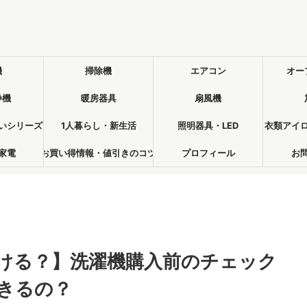
機
掃除機
エアコン
オー
浄機
暖房器具
扇風機
いシリーズ
1人暮らし・新生活
照明器具・LED
衣類アイ
家電
お買い得情報・値引きのコツ
プロフィール
お
ける？】洗濯機購入前のチェック
きるの？