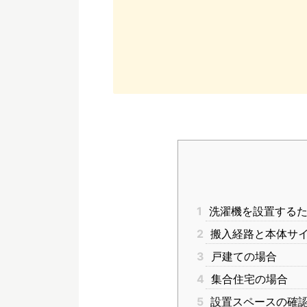
1
洗濯機を設置するた
2
搬入経路と本体サ
3
戸建ての場合
4
集合住宅の場合
5
設置スペースの確