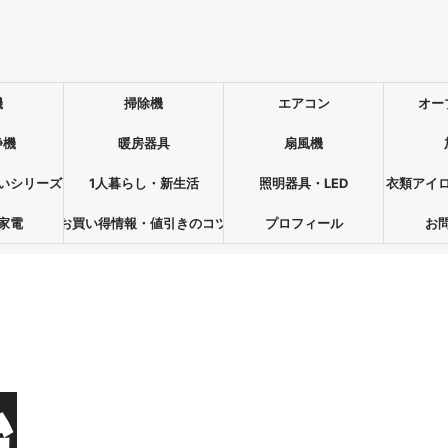
機
掃除機
エアコン
オー
浄機
暖房器具
扇風機
いシリーズ
1人暮らし・新生活
照明器具・LED
衣類アイ
家電
お買い得情報・値引きのコツ
プロフィール
お