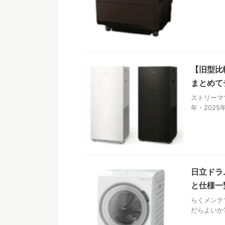
【旧型比
まとめて
ストリーマ
年・2025
日立ドラ
と仕様一
らくメンテ
だらよいか