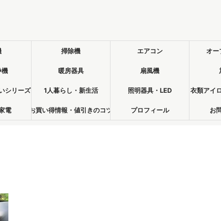
機
掃除機
エアコン
オー
浄機
暖房器具
扇風機
いシリーズ
1人暮らし・新生活
照明器具・LED
衣類アイ
家電
お買い得情報・値引きのコツ
プロフィール
お