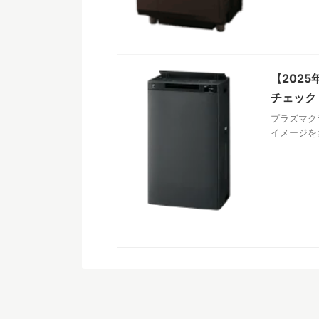
【202
チェック
プラズマク
イメージを