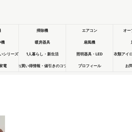
機
掃除機
エアコン
オー
浄機
暖房器具
扇風機
いシリーズ
1人暮らし・新生活
照明器具・LED
衣類アイ
家電
お買い得情報・値引きのコツ
プロフィール
お