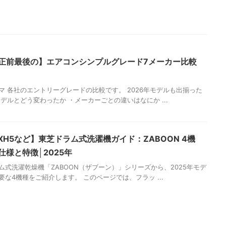
正前最後の】エアコンシンプルグレード7メーカー比較
マ 各社のエントリーグレードの比較です。 2026年モデルも出揃った
モデルとどう変わったか ・メーカーごとの違いはなにか ...
・XH5など】東芝ドラム式洗濯機ガイド：ZABOON 4機
仕様と特徴│2025年
ム式洗濯乾燥機「ZABOON（ザブーン）」シリーズから、2025年モデ
要な4機種をご紹介します。 このページでは、フラッ ...