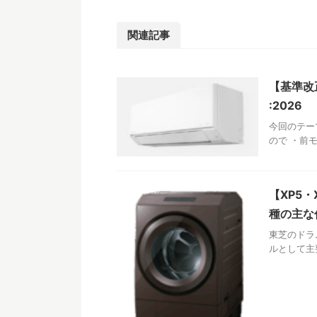
関連記事
【基準改
:2026
今回のテー
ので ・前
【XP5
種の主な
東芝のドラ
ルとして主