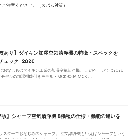
でご注意ください。（スパム対策）
較あり】ダイキン加湿空気清浄機の特徴・スペックを
チェック│2026
でおなじものダイキン工業の加湿空気清浄機。 このページでは2026
年モデルの加湿機能付きモデル・MCK906A MCK ...
5年版】シャープ空気清浄機 8機種の仕様・機能の違いを
ラスターでおなじみのシャープ。 空気清浄機といえばシャープという