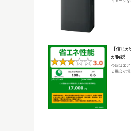
イメージを
【信じが
が解説
今回はエア
る機会が増