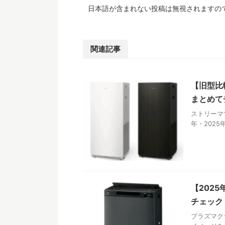
日本語が含まれない投稿は無視されますの
関連記事
【旧型比
まとめて
ストリーマ
年・2025
【202
チェック
プラズマク