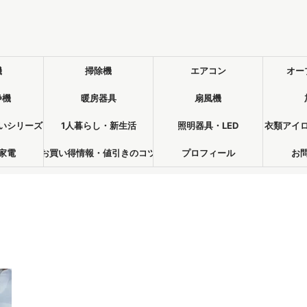
機
掃除機
エアコン
オー
浄機
暖房器具
扇風機
いシリーズ
1人暮らし・新生活
照明器具・LED
衣類アイ
家電
お買い得情報・値引きのコツ
プロフィール
お