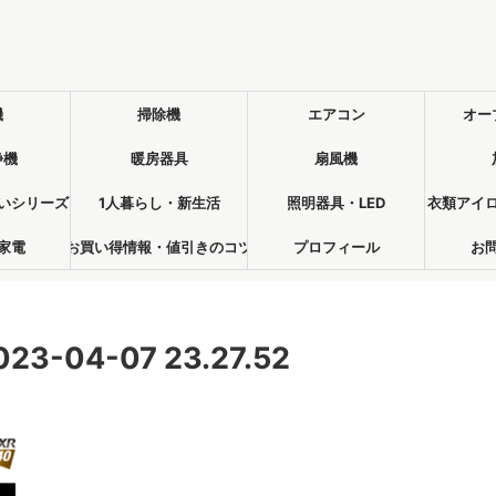
機
掃除機
エアコン
オー
浄機
暖房器具
扇風機
いシリーズ
1人暮らし・新生活
照明器具・LED
衣類アイ
家電
お買い得情報・値引きのコツ
プロフィール
お
04-07 23.27.52