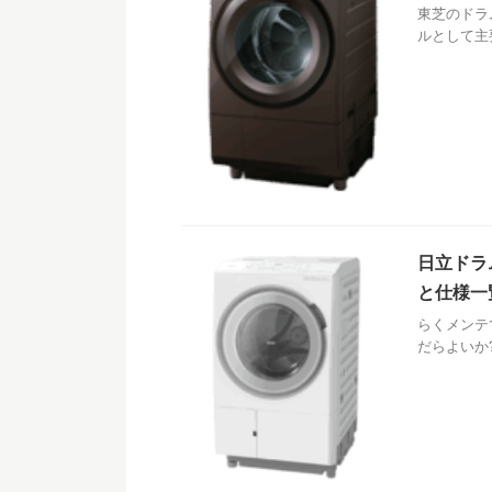
東芝のドラ
ルとして主
日立ドラ
と仕様一
らくメンテ
だらよいか